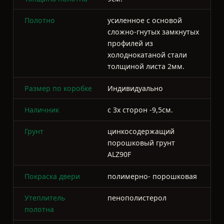
Наличник
c 3х сторон -9,5см.
Грунт
цинкосодержащий
порошковый грунт
ALZ90F
Покраска двери
полимерно- порошковая
Утеплитель
пенополистерол
полотна
Фольгированный
есть
утеплитель
Внутренняя панель
МДФ 10мм, МДФ 16мм
Стеклопакет
2х камерный
Замок
На выбор. Широкий
ассортимент