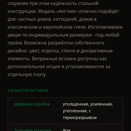
проём. Возможна разработка собственного
дизайна: цвет, отделка, стекло и декоративные
элементы. Витражные вставки доступны как
дополнительная опция и устанавливаются за
отдельную плату.
ХАРАКТЕРИСТИКИ
Дверная коробка
утолщенная, усиленная,
утепленная, с
терморазрывом
Толщина полотна
9см.
Полотно
усиленное с основой
сложно-гнутых замкнутых
профилей из
холоднокатаной стали
толщиной листа 2мм.
Размер по коробке
Индивидуально