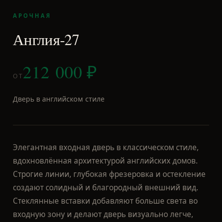
212 000
₽
ОТ
Дверь в английском стиле
Элегантная входная дверь в классическом стиле,
вдохновлённая архитектурой английских домов.
Строгие линии, глубокая фрезеровка и остекление
создают солидный и благородный внешний вид.
Стеклянные вставки добавляют больше света во
входную зону и делают дверь визуально легче,
сохраняя при этом надёжность стальной
конструкции. Модель «Англия» отлично подойдёт
для: частных домов, коттеджей, домов в
классическом и европейском стиле. Изготавливаем
двери по индивидуальным размерам - под любой