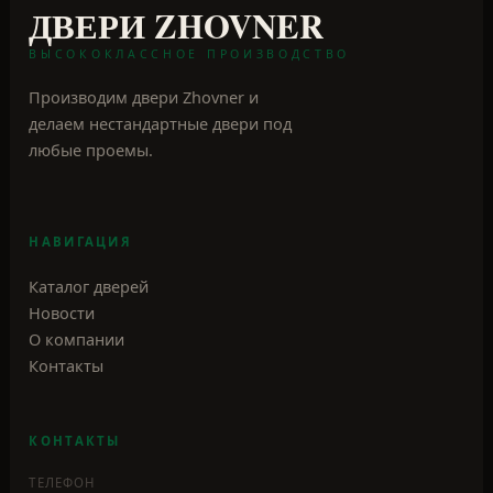
Контакты
КОНТАКТЫ
ТЕЛЕФОН
+7 (918) 456-86-48
АДРЕС
г. Крымск, ул. Бригадная, 34
Все филиалы и карта →
Наш Telegram-канал →
Наш канал в MAX →
©
2026
Двери Zhovner. Все права защищены.
Сайт не является публичной офертой. Представленная на сайте
информация носит ознакомительный характер.
Политика конфиденциальности