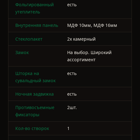
Шторка на
есть
сувальдный замок
Ночная задвижка
есть
Противосъемные
2шт.
фиксаторы
Кол-во створок
1
Уплотнитель
магнитный
Глазок
да/нет
Петли
с опорными
подшипниками 3шт.,
диаметр 25мм. длина
160мм.